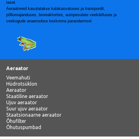
taset.
Aeraatoreid kasutatakse kalakasvatuses ja transpordil,
põllumajanduses, bioreaktorites, autopesulate veekäitluses ja
veekogude anaeroobse keskonna parandamisel.
Aeraator
Veemahuti
Hüdrotsüklon
Aeraator
Staatiline aeraator
Ujuv aeraator
Suur ujuv aeraator
Staatsionaarne aeraator
Õhufilter
Õhutuspumbad