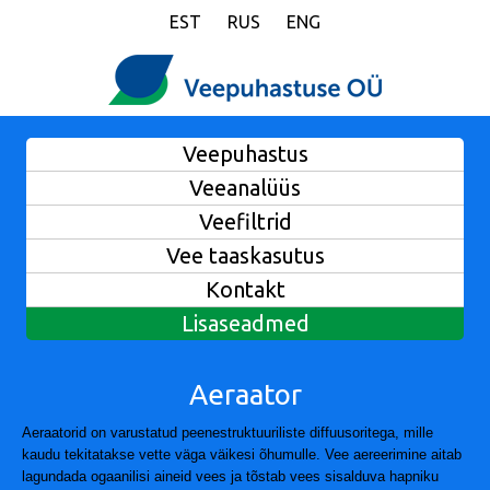
EST
RUS
ENG
Veepuhastus
Veeanalüüs
Veefiltrid
Vee taaskasutus
Kontakt
Lisaseadmed
Aeraator
Aeraatorid on varustatud peenestruktuuriliste diffuusoritega, mille
kaudu tekitatakse vette väga väikesi õhumulle.
Vee aereerimine aitab
lagundada ogaanilisi aineid vees ja tõstab vees sisalduva hapniku